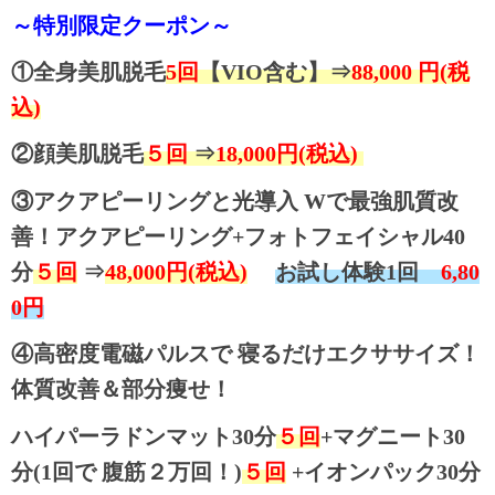
～特別限定クーポン～
①全⾝美肌脱⽑
5回
【VIO含む】⇒
88,000 円(税
込)
②顔美肌脱⽑
５回
⇒
18,000円(税込)
③アクアピーリングと光導⼊ Wで最強肌質改
善！アクアピーリング+フォトフェイシャル40
分
５回
⇒
48,000円(税込)
お試し体験1回
6,80
0円
④⾼密度電磁パルスで 寝るだけエクササイズ！
体質改善＆部分痩せ！
ハイパーラドンマット30分
５回
+マグニート30
分(1回で 腹筋２万回！)
５回
+イオンパック30分