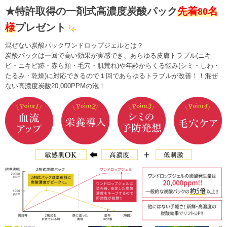
★特許取得の一剤式高濃度炭酸パック
先着80名
様
プレゼント
混ぜない炭酸パックワンドロップジェルとは？
炭酸パックは一回で高い効果が実感でき、あらゆる皮膚トラブル(ニキ
ビ・ニキビ跡・赤ら顔・毛穴・肌荒れ)や年齢からくる悩み(シミ・しわ・
たるみ・乾燥)に対応できるので１回であらゆるトラブルが改善！！混ぜ
ない高濃度炭酸20,000PPMの泡！