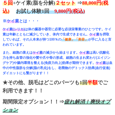
５回
+ケイ素(脂を分解)
２セット
⇒
88,000円(税
込)
お試し体験1回
9,800円(税込)
※
ケイ素
とは・・・
ケイ素(シリカ)
は体の臓器や器官に必要な必須栄養素のひとつです。ケイ
素は年齢とともに減少していき、体内で生成できません。
ケイ素
を摂取
していれば、その人本来が持つ100％の
「健康」「美容」
が手に入ると言
われています。
また、細胞の衰えは
ケイ素
の減少から始まります。
ケイ素
は高い抗酸化
力を持ち血管の強化や髪や爪や骨の形成、細胞の生まれ変わり(エイジン
グケア)や腸内環境を整える(免疫力向上)効果が期待できます。
ケイ素
は血
中の中性脂肪を分解(脂の乳化)をし、老廃物のデトックス効果(血行促進)
ダイエットにも繋がります！！
★その他、脱毛はどこのパーツも
1回
半額
でご
利用できます！！
期間限定オプション！！⇒
疲れ解消！爽快オプ
ション