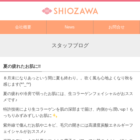
会社概要
News
お問合せ
スタッフブログ
夏の疲れたお肌に‼
８月末になりあっという間に夏も終わり。。吹く風も心地よくなり秋を
感じます(*^_^*)
夏の疲れや冷房で弱ったお肌には、生コラーゲンフェイシャルがおスス
メです♪
特許技術により生コラーゲンを肌の深部まで届け、内側から潤いup！も
っちりみずみずしいお肌に
紫外線で傷んだお肌やニキビ、毛穴の開きには高濃度炭酸エネルギーフ
ェイシャルがおススメ♪