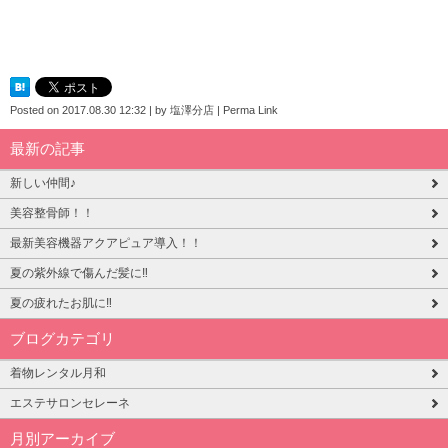
Posted on
2017.08.30 12:32
|
by
塩澤分店
|
Perma Link
最新の記事
新しい仲間♪
美容整骨師！！
最新美容機器アクアピュア導入！！
夏の紫外線で傷んだ髪に‼
夏の疲れたお肌に‼
ブログカテゴリ
着物レンタル月和
エステサロンセレーネ
月別アーカイブ