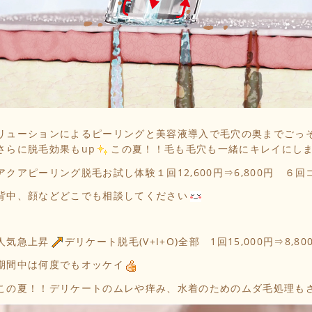
リューションによるピーリングと美容液導入で毛穴の奥までごっ
さらに脱毛効果もup
この夏！！毛も毛穴も一緒にキレイにし
アクアピーリング脱毛お試し体験１回12,600円⇒6,800円 ６
背中、顔などどこでも相談してください
人気急上昇
デリケート脱毛(V+I+O)全部 1回15,000円⇒8,80
期間中は何度でもオッケイ
この夏！！デリケートのムレや痒み、水着のためのムダ毛処理も