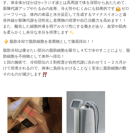
す。体全体がぽかぽか♪ラジオ波とは高周波で体を深部からあたためて、
新陳代謝アップやたるみの改善、冷え性やむくみにも効果的です
ゼロ
ジーフリーは、体内の体温と水分反応して生成するマイナスイオンと遠
赤外線が新陳代謝を活性化し老廃物の排泄や自己治癒力を高めます！！
また、酸化した細胞外液を弱アルカリ性にする働きがあり、血管や筋肉
を柔らかくし余分な水分を排泄します
脂肪冷却で脂肪細胞を老廃物として徹底排出！！
脂肪冷却は痩せたい部分の脂肪細胞を吸引し４℃で冷やすことにより、脂
肪細胞を不純物として体外へ排出！
１回の施術で、冷却部位の２割程度が自然代謝に合わせて１～２カ月か
けて排泄されるので、身体に負担をかけることなく安全に脂肪細胞の数
そのものが減少します