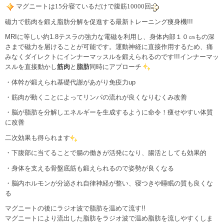
マグニートは15分寝ているだけで腹筋10000回
磁力で筋肉を鍛え脂肪分解を促進する最新トレーニング痩身機!!!
MRIに等しい約1.8テスラの強力な電磁を利用し、身体内部１０㎝もの深
さまで磁力を届けることが可能です。運動神経に直接作用するため、痛
みなくダイレクトにインナーマッスルを鍛えられるのです!!!インナーマッ
スルを直接動かし
筋肉
と
脂肪
同時にアプローチ
・体幹が鍛えられ基礎代謝があがり免疫力up
・筋肉が動くことによってリンパの流れが良くなりむくみ改善
・脳が脂肪を分解しエネルギーを生成するように命令！痩せやすい体質
に改善
二次効果も得られます
・下腹部に当てることで腸の働きが活発になり、腸活としても効果的
・身体を支える骨盤底筋も鍛えられるので姿勢が良くなる
・脳内ホルモンが分泌され自律神経が整い、寝つきや睡眠の質も良くな
る
マグニートの後にラジオ波で脂肪を温めて流す!!
マグニートにより流出した脂肪をラジオ波で温め脂肪を流しやすくしま