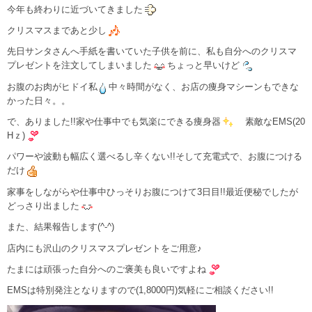
今年も終わりに近づいてきました
クリスマスまであと少し
先日サンタさんへ手紙を書いていた子供を前に、私も自分へのクリスマ
プレゼントを注文してしまいました
ちょっと早いけど
お腹のお肉がヒドイ私
中々時間がなく、お店の痩身マシーンもできな
かった日々。。
で、ありました!!家や仕事中でも気楽にできる痩身器
素敵なEMS(20
Hｚ)
パワーや波動も幅広く選べるし辛くない!!そして充電式で、お腹につける
だけ
家事をしながらや仕事中ひっそりお腹につけて3日目!!最近便秘でしたが
どっさり出ました
また、結果報告します(^-^)
店内にも沢山のクリスマスプレゼントをご用意♪
たまには頑張った自分へのご褒美も良いですよね
EMSは特別発注となりますので(1,8000円)気軽にご相談ください!!